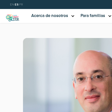
·
·
EN
ES
FR
Acerca de nosotros
Para familias