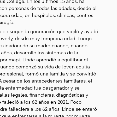
s College. En los últimos 15 años, ha
con personas de todas las edades, desde el
cera edad, en hospitales, clínicas, centros
irugía.
a de segunda generación que vigiló y ayudó
 Beverly, desde muy temprana edad. Luego
l cuidadora de su madre cuando, cuando
 años, desarrolló los síntomas de la
or mapt. Linde aprendió a equilibrar el
cuando comenzó su vida de joven adulta
rofesional, formó una familia y se convirtió
 pesar de los antecedentes familiares, el
 la enfermedad fue desgarrador y se
las legales, financieras, diagnósticas y
 falleció a los 62 años en 2021. Poco
e falleciera a los 62 años, Linde se enteró
r que enfrentarse a la muerte por muerte