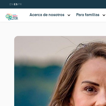
·
·
EN
ES
FR
Acerca de nosotros
Para familias