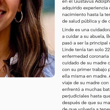
en el Gustavus Adolphu
adquirido experiencia 
nacimiento hasta la ter
de salud pública y de c
Linde es una cuidador
a cuidar a su abuela,
pasó a ser la principa
Linde tenía tan solo 22
enfermedad coronaria p
cuidado de su madre 
con su primer trabajo p
ella misma en madre. A
viaje de su madre con
enfrentó a muchas batal
perjudiciales hasta que
después de que su madr
de que volvería a tene